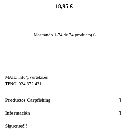
Precio
18,95 €
Mostrando 1-74 de 74 producto(s)
MAIL: info@vorteks.es
TFNO. 924 372 431
Productos Carpfishing

Información

Síguenos!!!