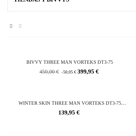
BIVVY THREE MAN VORTEKS DT3-75
Precio
Precio
399,95 €
450,00 €
-50,05 €
base
WINTER SKIN THREE MAN VORTEKS DT3-75
(segunda...
Precio
139,95 €