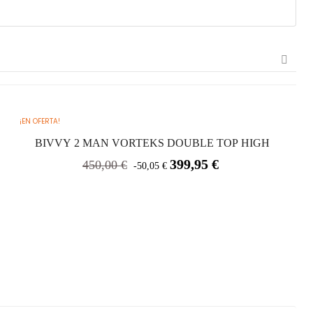

¡EN OFERTA!
BIVVY 2 MAN VORTEKS DOUBLE TOP HIGH
Precio
Precio
399,95 €
450,00 €
-50,05 €
base