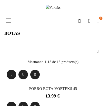
Navegación
☰
0
de
palanca
BOTAS

Mostrando 1-15 de 15 producto(s)
FORRO BOTA VORTEKS 45
Precio
13,99 €