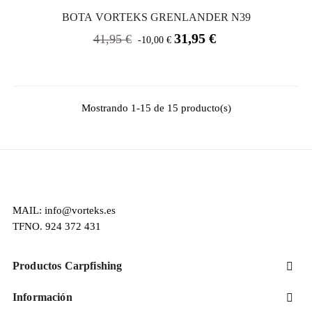
BOTA VORTEKS GRENLANDER N39
Precio
Precio
31,95 €
41,95 €
-10,00 €
base
Mostrando 1-15 de 15 producto(s)
MAIL: info@vorteks.es
TFNO. 924 372 431
Productos Carpfishing

Información
