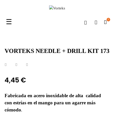
Navegación
☰
0
de
palanca
VORTEKS NEEDLE + DRILL KIT 173
4,45 €
Fabricada en acero inoxidable de alta calidad
con estrías en el mango para un agarre más
cómodo
.