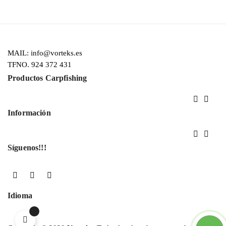
MAIL: info@vorteks.es
TFNO. 924 372 431
Productos Carpfishing


Información


Síguenos!!!
Facebook
YouTube
Instagram
Idioma