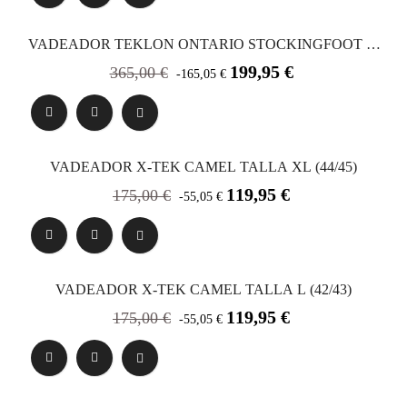
VADEADOR TEKLON ONTARIO STOCKINGFOOT M
(40/41)
Precio
Precio
199,95 €
365,00 €
-165,05 €
base
VADEADOR X-TEK CAMEL TALLA XL (44/45)
Precio
Precio
119,95 €
175,00 €
-55,05 €
base
VADEADOR X-TEK CAMEL TALLA L (42/43)
Precio
Precio
119,95 €
175,00 €
-55,05 €
base