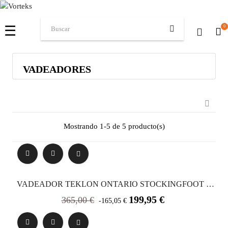
Navegación
☰
0
de
palanca
VADEADORES

Mostrando 1-5 de 5 producto(s)
VADEADOR TEKLON ONTARIO STOCKINGFOOT L
(42/43)
Precio
Precio
199,95 €
365,00 €
-165,05 €
base