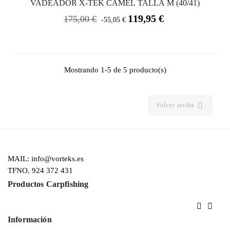
VADEADOR X-TEK CAMEL TALLA M (40/41)
Precio
Precio
119,95 €
175,00 €
-55,05 €
base
Mostrando 1-5 de 5 producto(s)

Volver arriba
MAIL: info@vorteks.es
TFNO. 924 372 431
Productos Carpfishing


Información