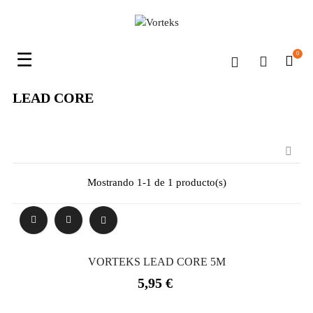
Navegación
☰
0
de
palanca
LEAD CORE

Mostrando 1-1 de 1 producto(s)
VORTEKS LEAD CORE 5M
Precio
5,95 €