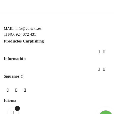
MAIL: info@vorteks.es
TFNO. 924 372 431
Productos Carpfishing


Información


Síguenos!!!
Facebook
YouTube
Instagram
Idioma