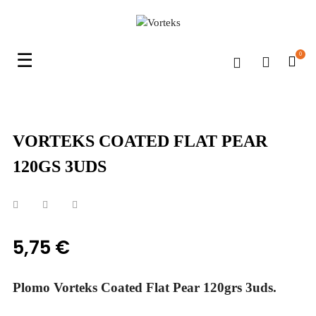
Navegación
☰
0
de
palanca
VORTEKS COATED FLAT PEAR
120GS 3UDS
5,75 €
Plomo Vorteks Coated Flat Pear 120grs 3uds.