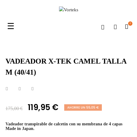
Navegación
☰
0
de
palanca
VADEADOR X-TEK CAMEL TALLA
M (40/41)
119,95 €
AHORRE UN 55,05 €
175,00 €
Vadeador transpirable de calcetín con su membrana de 4 capas
Made in Japan.