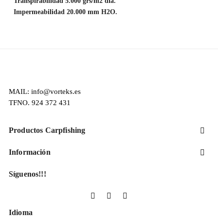
Transpirabilidad 5.000 grs/m2 día.
Impermeabilidad 20.000 mm H2O.
MAIL: info@vorteks.es
TFNO. 924 372 431
Productos Carpfishing

Información

Síguenos!!!
Facebook
YouTube
Instagram
Idioma