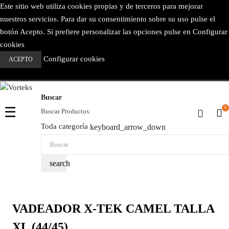
Este sitio web utiliza cookies propias y de terceros para mejorar
nuestros servicios. Para dar su consentimiento sobre su uso pulse el
botón Acepto. Si prefiere personalizar las opciones pulse en Configurar
cookies
Configurar cookies
ACEPTO
Buscar
Navegación
☰
0
Buscar Productos:
de
Toda categoría
keyboard_arrow_down
palanca
search
VADEADOR X-TEK CAMEL TALLA
XL (44/45)