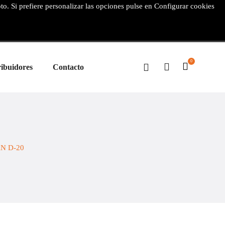
pto. Si prefiere personalizar las opciones pulse en Configurar cookies
0
ribuidores
Contacto
N D-20