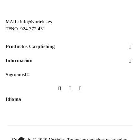
MAIL: info@vorteks.es
TFNO. 924 372 431
Productos Carpfishing

Información

Síguenos!!!
Facebook
YouTube
Instagram
Idioma
Copyright © 2020
Vorteks.
Todos los derechos reservados.