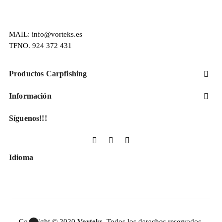
MAIL: info@vorteks.es
TFNO. 924 372 431
Productos Carpfishing

Información

Síguenos!!!
Facebook
YouTube
Instagram
Idioma
Copyright © 2020
Vorteks.
Todos los derechos reservados.