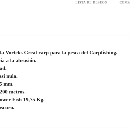
LISTA DE DESEOS
COMP
da Vorteks Great carp para la pesca del Carpfishing.
cia a la abrasión.
dad.
asi nula.
25 mm.
200 metros.
Power Fish 19,75 Kg.
oscuro.