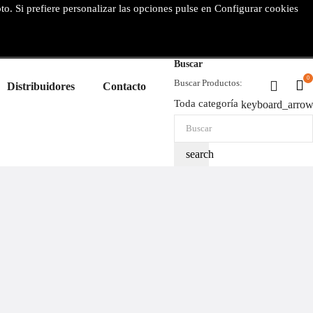
pto. Si prefiere personalizar las opciones pulse en Configurar cookies
Buscar
0
Buscar Productos:
Distribuidores
Contacto
Toda categoría
keyboard_arro
search