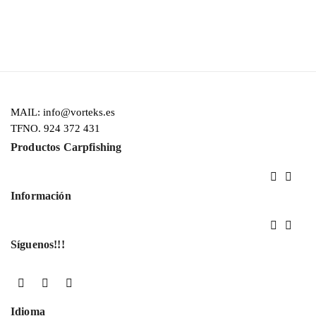
MAIL: info@vorteks.es
TFNO. 924 372 431
Productos Carpfishing


Información


Síguenos!!!
Facebook
YouTube
Instagram
Idioma