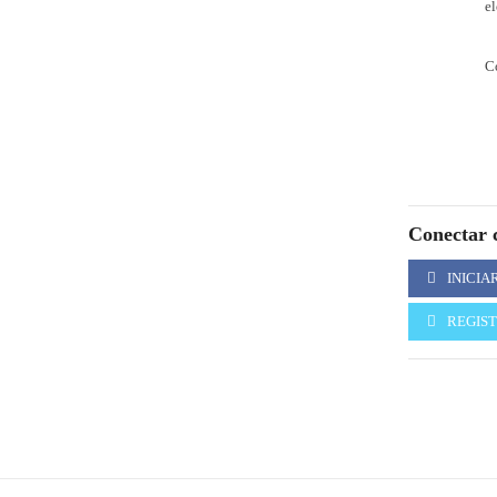
el
C
Conectar c
INICIA
REGIS