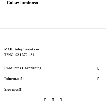
Color: luminoso
MAIL: info@vorteks.es
TFNO. 924 372 431
Productos Carpfishing

Información

Síguenos!!!
Facebook
YouTube
Instagram