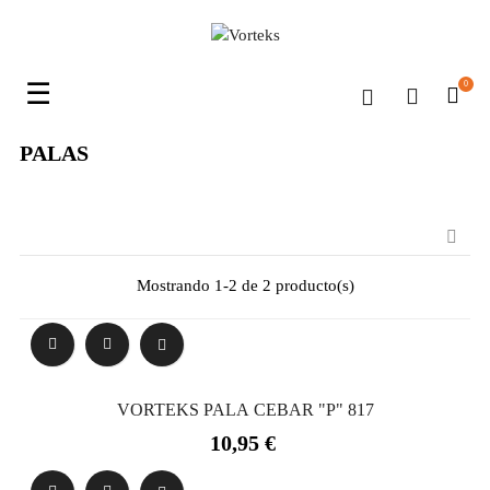
Navegación
☰
0
de
palanca
PALAS

Mostrando 1-2 de 2 producto(s)
VORTEKS PALA CEBAR "P" 817
Precio
10,95 €