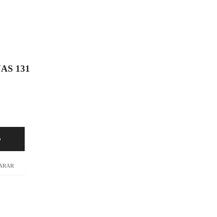
AS 131
O
ARAR