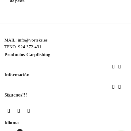
de pesca.
MAIL: info@vorteks.es
TFNO. 924 372 431
Productos Carpfishing


Información


Síguenos!!!
Facebook
YouTube
Instagram
Idioma