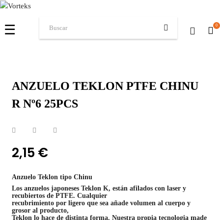
Navegación
☰
0
de
palanca
ANZUELO TEKLON PTFE CHINU
R Nº6 25PCS
2,15 €
Anzuelo Teklon tipo Chinu
Los anzuelos japoneses Teklon K, están afilados con laser y
recubiertos de PTFE. Cualquier
recubrimiento por ligero que sea añade volumen al cuerpo y
grosor al producto,
Teklon lo hace de distinta forma. Nuestra propia tecnologia made