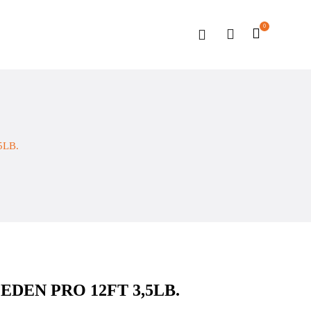
0
5LB.
DEN PRO 12FT 3,5LB.