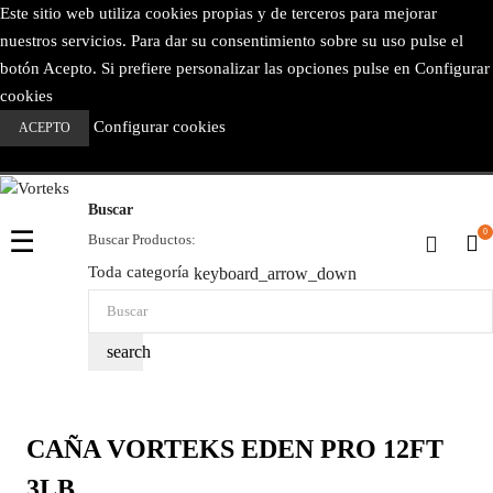
Este sitio web utiliza cookies propias y de terceros para mejorar
nuestros servicios. Para dar su consentimiento sobre su uso pulse el
botón Acepto. Si prefiere personalizar las opciones pulse en Configurar
cookies
Configurar cookies
ACEPTO
Buscar
Navegación
☰
0
Buscar Productos:
de
Toda categoría
keyboard_arrow_down
palanca
search
CAÑA VORTEKS EDEN PRO 12FT
3LB.